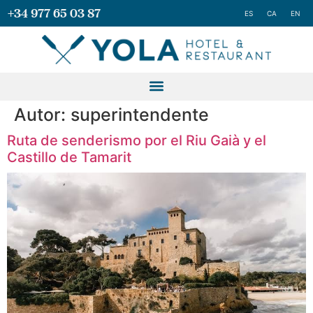
+34 977 65 03 87
ES
CA
EN
Autor:
superintendente
Ruta de senderismo por el Riu Gaià y el
Castillo de Tamarit