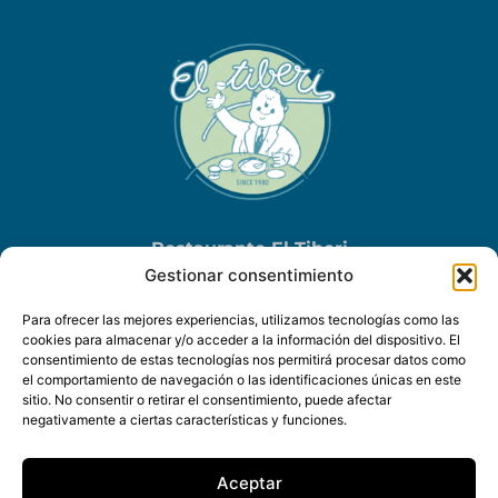
Restaurante El Tiberi
Gestionar consentimiento
Via Augusta, 50
Altafulla Platja
Para ofrecer las mejores experiencias, utilizamos tecnologías como las
Tarragona · España
cookies para almacenar y/o acceder a la información del dispositivo. El
consentimiento de estas tecnologías nos permitirá procesar datos como
Tel.
+34
977 65 02 83
el comportamiento de navegación o las identificaciones únicas en este
sitio. No consentir o retirar el consentimiento, puede afectar
negativamente a ciertas características y funciones.
Aceptar