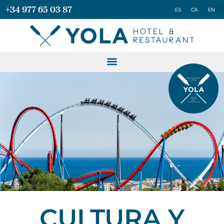
+34 977 65 03 87
ES
CA
EN
CULTURA Y