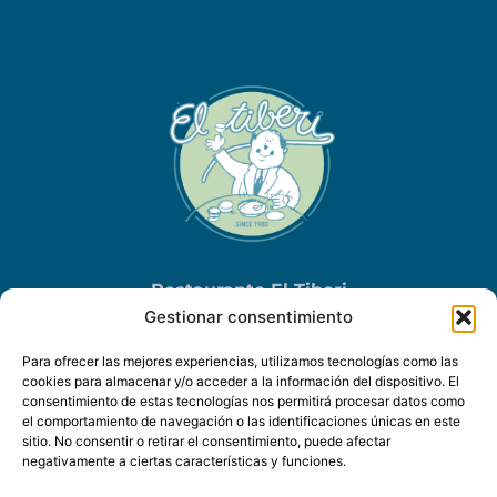
Restaurante El Tiberi
Gestionar consentimiento
Via Augusta, 50
Altafulla Platja
Para ofrecer las mejores experiencias, utilizamos tecnologías como las
Tarragona · España
cookies para almacenar y/o acceder a la información del dispositivo. El
consentimiento de estas tecnologías nos permitirá procesar datos como
Tel.
+34
977 65 02 83
el comportamiento de navegación o las identificaciones únicas en este
sitio. No consentir o retirar el consentimiento, puede afectar
negativamente a ciertas características y funciones.